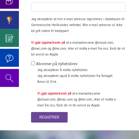
2019
Intervju
Forskjellige
1.
med
emner
Videoen
2011
Biologiske
Report
Jeg aksepterer at min e-mail adresse registreres i databasen til
til
Germanische Heilkundes nettsted. Min e-mail adresse vil ikke
Naturlov
München
Dr.
bli gitt videre til tredjepart.
(Tysk
Hamers
2.
TV)
2010
fødselsdag
Vi gjør oppmerksom på
at e-mailadressene @icloud.com,
Biologiske
@mac.com og @me.com, ikke vil motta e-mail fra oss, fordi de vil
2022
Naturlov
Walter
bli avvist av Apple.
Mendel
Dr.
Abonner på nyhetsbrev
3.
om
2009
Hamers
Jeg aksepterer å motta nyhetsbrev.
Biologiske
Dr.
Jeg aksepterer også å motta nyhetsbrev fra forlaget
fødselsdag
Naturlov
Amici di Dirk.
Hamer,
2023
N3,
4.
Vi gjør oppmerksom på
at e-mailadressene
2008
1997
Biologiske
@icloud.com, @mac.com og @me.com, ikke vil motta e-
mail fra oss, fordi de vil bli avvist av Apple.
Naturlov
Dr.
Hamer
REGISTRER
5.
1998
om
Biologiske
AIDS,
Naturlov