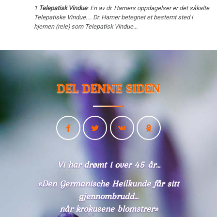
1
Telepatisk Vindue
: En av dr. Hamers oppdagelser er det såkalte
Telepatiske Vindue.... Dr. Hamer betegnet et bestemt sted i
hjernen (rele) som Telepatisk Vindue...
DEL DENNE SIDEN
Vi har drømt i over 45 år...
«Den Germanische Heilkunde får sitt
gjennombrudd...
når krokusene blomstrer»