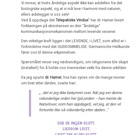
Vi innser, at livets åndelige aspekt ikke kan adskilles fra det
biologiske aspekt, og at vi må leve i harmoni med naturen,
ellers ødelegger vi oss selv!
1
Ved å oppdage det
Telepatiske Vindue
har dr. Hamer levert
forklaringen på eksistensen av den "åndelige"
kommunikasjonsmekanismen mellom levende vesener.
Den virkelige kraft ligger i det LEVENDE, i LIVET, som alltid er i
forbindelse med det GUDDOMMELIGE. Germanische Heilkunde
fører oss til denne erkjennelsen.
Spørsmålet reiser seg nødvendigvis, om religionene ble skapt
(installert) for å holde oss mennesker vekk fra denne urkilden.
Da jeg spurte
dr. Hamer
, hva han synes om de mange teorier
om livet etter døden, svarte han:
„...det er jeg ikke bekymret over. Når jeg ser denne
vidunderlige orden her (på jorden – han mente de
Naturlover, som han oppdaget), vet jeg, at den vil
fortsette like så vidunderlig etter døden..."
DER ER INGEN SLUTT.
LIKESOM LIVET,
LIVET TAR ALDRI SLUTT.