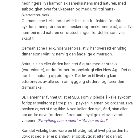
ARD
hedningers liv i harmonisk sameksistens med naturen, med
NOMENKLATUR
1995
ærbødighet over for Skaperen og med urtillit til hans -
Før
Skaperens- verk.
DHS
1981
En
Germanische Heilkunde befrir ikke kun fra frykten for såk.
sykdom, men gjør oss mennesker oppmerksomme på, at et liv i
av
Hamer
Webstedet
harmoni med naturen er forutsetningen for det liv, som vi er
Dr.
skapt til.
Fokus
er
Hamers
-
under
Germanische Heilkunde viser oss, at vi har oversett en viktig
pasienter,
dimensjon i vårt liv: nemlig den åndelige dimensjon….
HH
oppførelse
ORF
Spirit, sjelen eller ånden har intet å gjøre med esoterikk
1994
Kimlag
(esoterisme), andre former for psykologi eller New Age. Det er
noe helt naturlig og biologisk. Det hører til livet og kan
Dr.
Immunsystem
etterprøves av alle som omhyggelig studerer og lærer den
Hamer
Germanske.
Mikrober
-
Dr. Hamer har funnet ut, at et SBS, som vi pleide å kalle sykdom,
Eksempel
forløper synkront på tre plan – psyken, hjernen og organet. Hva
Kreft
på
psyken er, vet vi dog ikke. Noen kaller den sjel, ånd, sinn eller
en
har andre navn for denne åpenbart usynlige del av levende
Medisinering
vesener.
"Everything has a spirit" – "Alt har en ånd“
revirkonflikt
Det
Kan det virkelig bare være en tilfeldighet, at livet på jorden har
optimale
utviklet seg eller er planlagt, er oppbygget etter et genialt