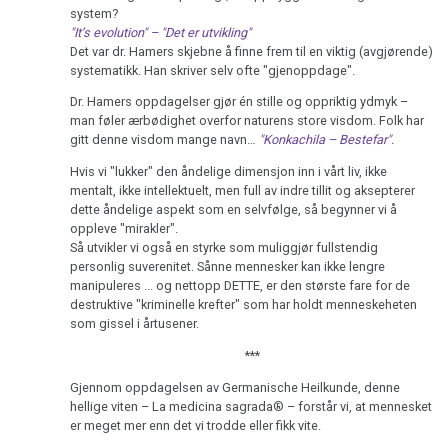
system?
sykehus
"It’s evolution" – "Det er utvikling"
Det var dr. Hamers skjebne å finne frem til en viktig (avgjørende)
systematikk. Han skriver selv ofte "gjenoppdage".
Dr. Hamers oppdagelser gjør én stille og oppriktig ydmyk –
man føler ærbødighet overfor naturens store visdom. Folk har
gitt denne visdom mange navn…
"Konkachila – Bestefar".
Hvis vi "lukker" den åndelige dimensjon inn i vårt liv, ikke
mentalt, ikke intellektuelt, men full av indre tillit og aksepterer
dette åndelige aspekt som en selvfølge, så begynner vi å
oppleve "mirakler".
Så utvikler vi også en styrke som muliggjør fullstendig
personlig suverenitet. Sånne mennesker kan ikke lengre
manipuleres ... og nettopp DETTE, er den største fare for de
destruktive "kriminelle krefter" som har holdt menneskeheten
som gissel i årtusener.
***
Gjennom oppdagelsen av Germanische Heilkunde, denne
hellige viten – La medicina sagrada® – forstår vi, at mennesket
er meget mer enn det vi trodde eller fikk vite.