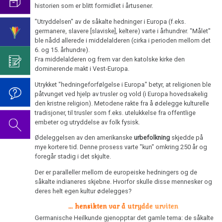
2019
Intervju
historien som er blitt formidlet i årtusener.
handler
1.
med
om
Videoen
"Utryddelsen" av de såkalte hedninger i Europa (f.eks.
2011
Biologiske
Report
germanere, slavere [slaviske], keltere) varte i århundrer. "Målet"
til
Naturlov
München
ble nådd allerede i middelalderen (cirka i perioden mellom det
Dr.
6. og 15. århundre).
(Tysk
Hamers
Fra middelalderen og frem var den katolske kirke den
2.
TV)
2010
fødselsdag
dominerende makt i Vest-Europa.
Biologiske
2022
Naturlov
Walter
Utrykket "hedningeforfølgelse i Europa" betyr, at religionen ble
påtvunget ved hjelp av trusler og vold (i Europa hovedsakelig
Mendel
Dr.
den kristne religion). Metodene rakte fra å ødelegge kulturelle
3.
om
2009
Hamers
tradisjoner, til trusler som f.eks. utelukkelse fra offentlige
Biologiske
Dr.
embeter og utryddelse av folk fysisk.
fødselsdag
Naturlov
Hamer,
2023
Ødeleggelsen av den amerikanske
urbefolkning
skjedde på
N3,
mye kortere tid. Denne prosess varte "kun" omkring 250 år og
4.
2008
1997
foregår stadig i det skjulte.
Biologiske
Naturlov
Der er paralleller mellom de europeiske hedningers og de
Dr.
såkalte indianeres skjebne. Hvorfor skulle disse mennesker og
Hamer
5.
deres helt egen kultur ødelegges?
1998
om
Biologiske
...
hensikten var å utrydde
urviten
AIDS,
Naturlov
Germanische Heilkunde gjenopptar det gamle tema: de såkalte