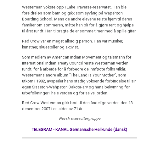
Westerman vokste opp i Lake Traverse-reservatet. Han ble
foreldreløs som barn og gikk som syvårig på Wapehton
Boarding School. Mens de andre elevene reiste hjem til deres
familier om sommeren, måtte han bli for å gjøre rent og hjelpe
til året rundt. Han tilbragte de ensomme timer med å spille gitar.
Red Crow var en meget allsidig person. Han var musiker,
kunstner, skuespiller og aktivist.
Som medlem av American Indian Movement og talsmann for
International Indian Treaty Council reiste Westerman verden
rundt, for å arbeide for å forbedre de innfødte folks vilkår.
Westermans andre album "The Land is Your Mother", som
utkom i 1982, avspeiler hans stadig voksende forbindelse til sin
egen Sisseton-Wahpeton Dakota-arv og hans bekymring for
urbefolkninger i hele verden og for selve jorden.
Red Crow Westerman gikk bort til den åndelige verden den 13.
desember 2007 i en alder av 71 år.
Norsk oversettergruppe
TELEGRAM - KANAL Germanische Heilkunde (dansk)