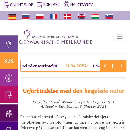
KONTAKT
NYHETSBREV
ONLINE SHOP
SBS
VERDT
GERMANISCHE
ARKIV
VIDEOER
BILDUNGSPROGRAMM
ERFARINGER
HJELP
ENTDECKER
Å
VITE
Naturens
/
Hvorfor
Erklæring
Undertrykkelse
Entoderm
Å
Dr.
Formålsbestemte
TANKEVEKKENDE
Germanische
om
av
formidle
med.
Biologiske
Gammel
Heilkunde®?
Bekreftelsen
viten
Germanische
Ryke
Spesialprogrammer
Mesoderm
av
og
Heilkunde
Geerd
(SBS)
Tilbake
Germanische
SBS
Universitetet
Germanische
Hamer
til
Ny
11.04.2024:
Heilkunde
Jeg
r - Eksempel på en revirkonflikt
Bekreftelse - Advokatko
Allergier
Trnava
Heilkunde
info
Mesoderm
har
Avskjed
Adferdskode
Prostata
Bekreftelse
Dr.
bruk
med
Urforbindelse
Ektoderm
av
Hamer
for
Dr.
med
Urforbindelse med den besjelede natur
Biologisk
Syndrom
Universitetet
om
hjelp...
Hamer
den
Harmoni
i
sin
Webstedet
besjelede
Floyd "Red Crow" Westerman (Video Hopi-Profeti)
Bursdagskonsert
Artikkel – Ewa Leimer, 8. Oktober 2021
De
Trnava
bok
er
natur
2018
fem
Mein
under
Det er ikke vår hensikt å belyse de historiske detaljer om
Verifikasjoner
Hva
Biologiske
Studentenmädchen
oppførelse
forfølgelsen av urbefolkningen i Europa. For oss er det viktig å
Bursdagskonsert
det
fokusere på den røde tråd, som har vært gjennomgående i den
Naturlovene